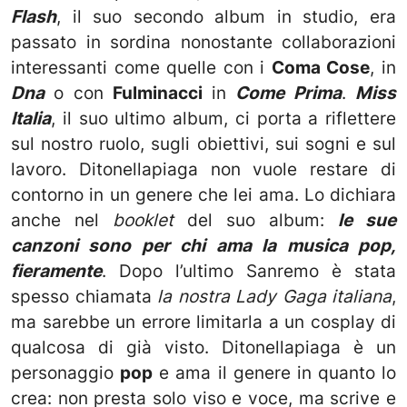
Flash
, il suo secondo album in studio, era
passato in sordina nonostante collaborazioni
interessanti come quelle con i
Coma Cose
, in
Dna
o con
Fulminacci
in
Come Prima
.
Miss
Italia
, il suo ultimo album, ci porta a riflettere
sul nostro ruolo, sugli obiettivi, sui sogni e sul
lavoro. Ditonellapiaga non vuole restare di
contorno in un genere che lei ama. Lo dichiara
anche nel
booklet
del suo album:
le sue
canzoni sono per chi ama la musica pop,
fieramente
. Dopo l’ultimo Sanremo è stata
spesso chiamata
la nostra Lady Gaga italiana
,
ma sarebbe un errore limitarla a un cosplay di
qualcosa di già visto. Ditonellapiaga è un
personaggio
pop
e ama il genere in quanto lo
crea: non presta solo viso e voce, ma scrive e